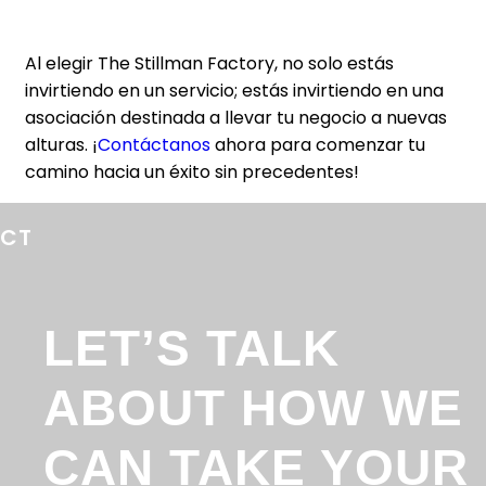
Al elegir The Stillman Factory, no solo estás
invirtiendo en un servicio; estás invirtiendo en una
asociación destinada a llevar tu negocio a nuevas
alturas. ¡
Contáctanos
ahora para comenzar tu
camino hacia un éxito sin precedentes!
ECT
LET’S TALK
ABOUT HOW WE
CAN TAKE YOUR