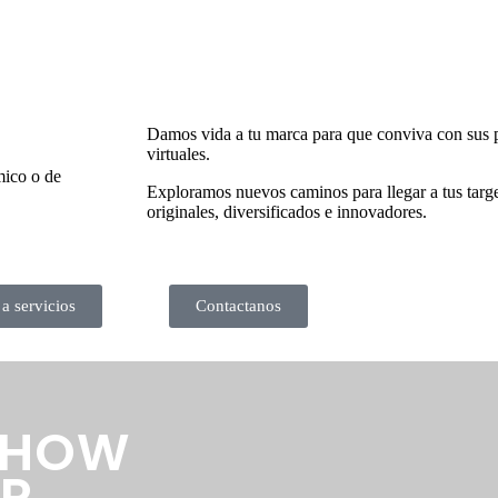
Damos vida a tu marca para que conviva con sus p
virtuales.
mico o de
Exploramos nuevos caminos para llegar a tus targ
originales, diversificados e innovadores.
 a servicios
Contactanos
T HOW
UR