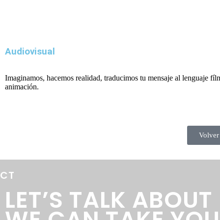
Audiovisual
Imaginamos, hacemos realidad, traducimos tu mensaje al lenguaje fíl
animación.
Volver
ECT
LET’S TALK ABOU
WE CAN TAKE YO