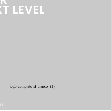
T LEVEL
gn