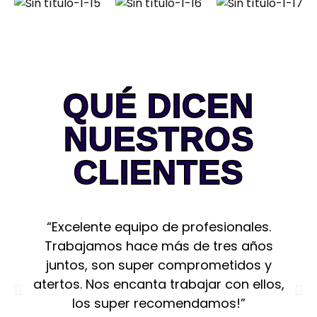
trabajando
con empresas
de todo el
mundo, The
Stillman
Factory se
QUÉ DICEN
fundó en
Canadá y
NUESTROS
tiene
presencia en
CLIENTES
Perú, Brasil,
Egipto, España
y Argentina.
“Excelente equipo de profesionales.
Trabajamos hace más de tres años
juntos, son super comprometidos y
atertos. Nos encanta trabajar con ellos,
los super recomendamos!”